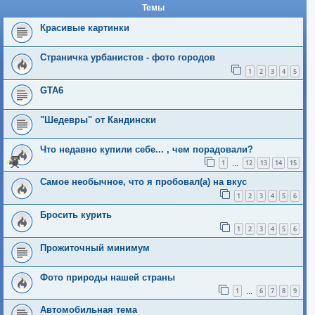
Темы
Красивые картинки
Страничка урбанистов - фото городов
1
2
3
4
5
GTA6
"Шедевры" от Кандински
Что недавно купили себе... , чем порадовали?
1
12
13
14
15
…
Самое необычное, что я пробовал(a) на вкус
1
2
3
4
5
6
Бросить курить
1
2
3
4
5
6
Прожиточный минимум
Фото природы нашей страны
1
6
7
8
9
…
Автомобильная тема