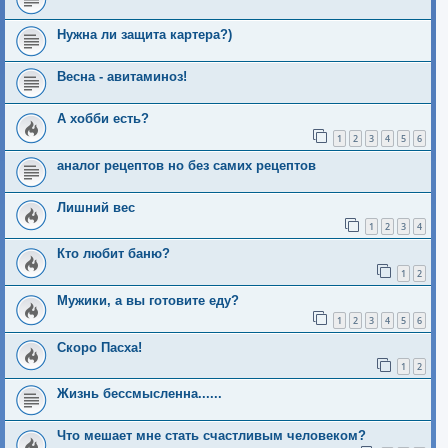
Нужна ли защита картера?)
Весна - авитаминоз!
А хобби есть?
1
2
3
4
5
6
аналог рецептов но без самих рецептов
Лишний вес
1
2
3
4
Кто любит баню?
1
2
Мужики, а вы готовите еду?
1
2
3
4
5
6
Скоро Пасха!
1
2
Жизнь бессмысленна......
Что мешает мне стать счастливым человеком?