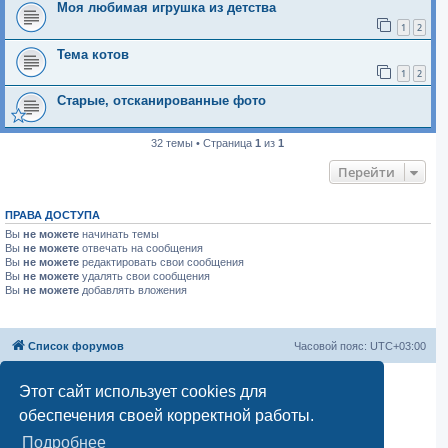
Моя любимая игрушка из детства
1
2
Тема котов
1
2
Старые, отсканированные фото
32 темы • Страница
1
из
1
Перейти
ПРАВА ДОСТУПА
Вы
не можете
начинать темы
Вы
не можете
отвечать на сообщения
Вы
не можете
редактировать свои сообщения
Вы
не можете
удалять свои сообщения
Вы
не можете
добавлять вложения
Список форумов
Часовой пояс:
UTC+03:00
Создано на основе
phpBB
® Forum Software © phpBB Limited
Этот сайт использует cookies для
Русская поддержка phpBB
обеспечения своей корректной работы.
Моды и расширения phpBB
Конфиденциальность
|
Правила
Подробнее