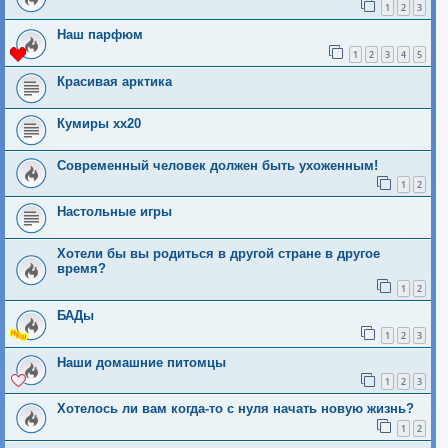
1
2
3
Наш парфюм
1
2
3
4
5
Красивая арктика
Кумиры хх20
Современный человек должен быть ухоженным!
1
2
Настольные игры
Хотели бы вы родиться в другой стране в другое
время?
1
2
БАДы
1
2
3
Наши домашние питомцы
1
2
3
Хотелось ли вам когда-то с нуля начать новую жизнь?
1
2