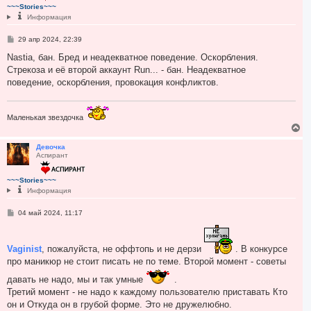
т
~~~Stories~~~
ь
Информация
с
я
С
29 апр 2024, 22:39
к
о
н
о
Nastia, бан. Бред и неадекватное поведение. Оскорбления.
а
б
Стрекоза и её второй аккаунт Run... - бан. Неадекватное
ч
щ
а
е
поведение, оскорбления, провокация конфликтов.
н
л
и
у
е
Маленькая звездочка
В
е
р
Девочка
Аспирант
н
у
т
~~~Stories~~~
ь
Информация
с
я
С
04 май 2024, 11:17
к
о
н
о
а
б
ч
щ
Vaginist
, пожалуйста, не оффтопь и не дерзи
. В конкурсе
а
е
про маникюр не стоит писать не по теме. Второй момент - советы
н
л
и
у
давать не надо, мы и так умные
.
е
Третий момент - не надо к каждому пользователю приставать Кто
он и Откуда он в грубой форме. Это не дружелюбно.