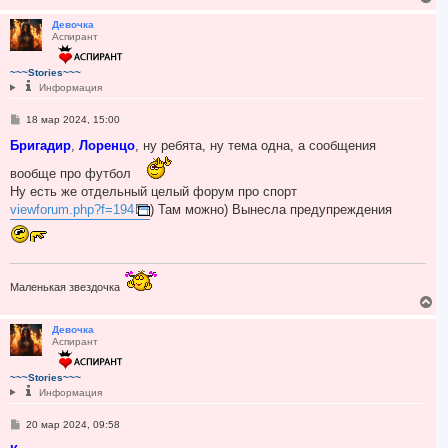
е
р
Девочка
Аспирант
н
у
т
~~~Stories~~~
ь
Информация
с
я
С
18 мар 2024, 15:00
к
о
н
о
Бригадир
,
Лоренцо
, ну ребята, ну тема одна, а сообщения
а
б
ч
щ
вообще про футбол
а
е
Ну есть же отдельный целый форум про спорт
н
л
и
у
viewforum.php?f=194
) Там можно) Вынесла предупреждения
е
Маленькая звездочка
В
е
р
Девочка
Аспирант
н
у
т
~~~Stories~~~
ь
Информация
с
я
С
20 мар 2024, 09:58
к
о
н
о