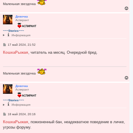
у
е
Маленькая звездочка
В
е
р
Девочка
Аспирант
н
у
т
~~~Stories~~~
ь
Информация
с
я
С
17 май 2024, 21:52
к
о
н
о
КошкаРыжая
, читатель на месяц. Очередной бред.
а
б
ч
щ
а
е
н
л
и
у
е
Маленькая звездочка
В
е
р
Девочка
Аспирант
н
у
т
~~~Stories~~~
ь
Информация
с
я
С
18 май 2024, 20:16
к
о
н
о
КошкаРыжая
, пожизненный бан, неадекватное поведение в личке,
а
б
угрозы форуму.
ч
щ
а
е