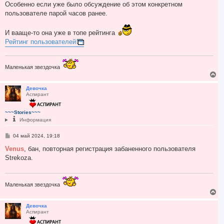
Особенно если уже было обсуждение об этом конкретном
пользователе парой часов ранее.
И вааще-то она уже в топе рейтинга
Рейтинг пользователей
Маленькая звездочка
В
е
р
Девочка
Аспирант
н
у
т
~~~Stories~~~
ь
Информация
с
я
С
04 май 2024, 19:18
к
о
н
о
Venus
, бан, повторная регистрация забаненного пользователя
а
б
Strekoza.
ч
щ
а
е
н
л
и
у
е
Маленькая звездочка
В
е
р
Девочка
Аспирант
н
у