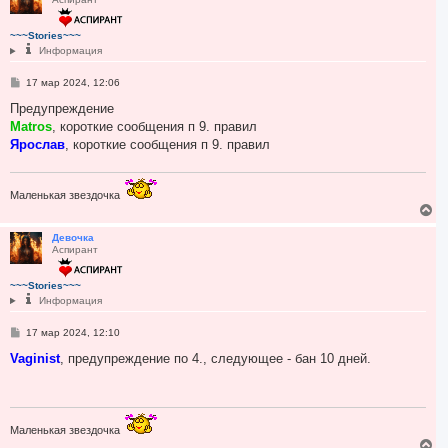
н
у
т
~~~Stories~~~
ь
Информация
с
я
С
17 мар 2024, 12:06
к
о
н
о
Предупреждение
а
б
Matros
, короткие сообщения п 9. правил
ч
щ
а
е
Ярослав
, короткие сообщения п 9. правил
н
л
и
у
е
Маленькая звездочка
В
е
р
Девочка
Аспирант
н
у
т
~~~Stories~~~
ь
Информация
с
я
С
17 мар 2024, 12:10
к
о
н
о
Vaginist
, предупреждение по 4., следующее - бан 10 дней.
а
б
ч
щ
а
е
н
л
и
у
е
Маленькая звездочка
В