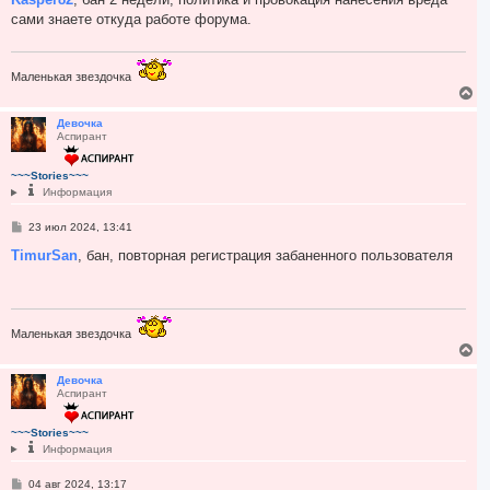
а
б
сами знаете откуда работе форума.
ч
щ
а
е
н
л
и
у
е
Маленькая звездочка
В
е
р
Девочка
Аспирант
н
у
т
~~~Stories~~~
ь
Информация
с
я
С
23 июл 2024, 13:41
к
о
н
о
TimurSan
, бан, повторная регистрация забаненного пользователя
а
б
ч
щ
а
е
н
л
и
у
е
Маленькая звездочка
В
е
р
Девочка
Аспирант
н
у
т
~~~Stories~~~
ь
Информация
с
я
С
04 авг 2024, 13:17
к