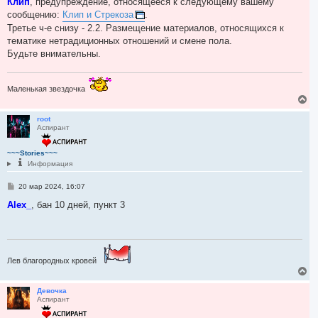
Клип
, предупреждение, относящееся к следующему вашему
а
б
сообщению:
Клип и Стрекоза
.
ч
щ
а
е
Третье ч-е снизу - 2.2. Размещение материалов, относящихся к
н
л
тематике нетрадиционных отношений и смене пола.
и
у
е
Будьте внимательны.
Маленькая звездочка
В
е
р
root
Аспирант
н
у
т
~~~Stories~~~
ь
Информация
с
я
С
20 мар 2024, 16:07
к
о
н
о
Alex_
, бан 10 дней, пункт 3
а
б
ч
щ
а
е
н
л
и
у
е
Лев благородных кровей
В
е
р
Девочка
Аспирант
н
у