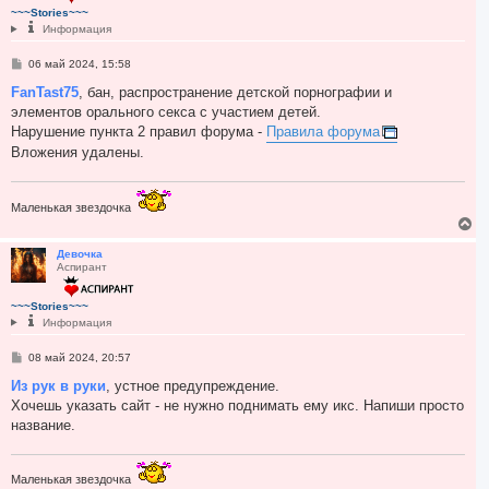
т
~~~Stories~~~
ь
Информация
с
я
С
06 май 2024, 15:58
к
о
н
о
FanTast75
, бан, распространение детской порнографии и
а
б
элементов орального секса с участием детей.
ч
щ
а
е
Нарушение пункта 2 правил форума -
Правила форума
н
л
Вложения удалены.
и
у
е
Маленькая звездочка
В
е
р
Девочка
Аспирант
н
у
т
~~~Stories~~~
ь
Информация
с
я
С
08 май 2024, 20:57
к
о
н
о
Из рук в руки
, устное предупреждение.
а
б
Хочешь указать сайт - не нужно поднимать ему икс. Напиши просто
ч
щ
а
е
название.
н
л
и
у
е
Маленькая звездочка