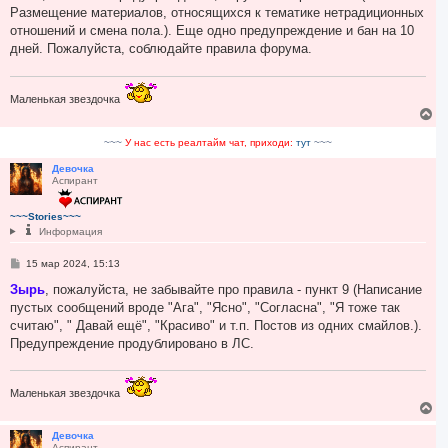
б
Размещение материалов, относящихся к тематике нетрадиционных
щ
е
отношений и смена пола.). Еще одно предупреждение и бан на 10
н
дней. Пожалуйста, соблюдайте правила форума.
и
е
Маленькая звездочка
В
е
р
~~~
У нас есть реалтайм чат, приходи:
тут
~~~
н
у
Девочка
Аспирант
т
ь
с
~~~Stories~~~
я
Информация
к
н
С
15 мар 2024, 15:13
а
о
ч
о
Зырь
, пожалуйста, не забывайте про правила - пункт 9 (Написание
а
б
пустых сообщений вроде "Ага", "Ясно", "Согласна", "Я тоже так
л
щ
у
е
считаю", " Давай ещё", "Красиво" и т.п. Постов из одних смайлов.).
н
Предупреждение продублировано в ЛС.
и
е
Маленькая звездочка
В
е
р
Девочка
Аспирант