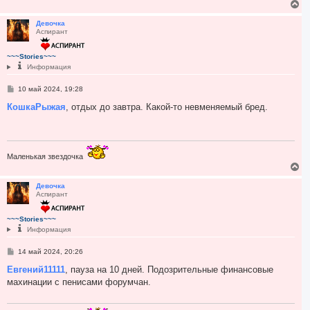
В
е
р
Девочка
Аспирант
н
у
т
~~~Stories~~~
ь
Информация
с
я
С
10 май 2024, 19:28
к
о
н
о
КошкаРыжая
, отдых до завтра. Какой-то невменяемый бред.
а
б
ч
щ
а
е
н
л
и
у
е
Маленькая звездочка
В
е
р
Девочка
Аспирант
н
у
т
~~~Stories~~~
ь
Информация
с
я
С
14 май 2024, 20:26
к
о
н
о
Евгений11111
, пауза на 10 дней. Подозрительные финансовые
а
б
махинации с пенисами форумчан.
ч
щ
а
е
н
л
и