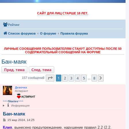
САЙТ ДЛЯ ЛИЦ СТАРШЕ 18 ЛЕТ.
Рейтинг
Список форумов
O форуме
Правила форума
ЛИЧНЫЕ СООБЩЕНИЯ ПОЛЬЗОВАТЕЛЯМ СТАНУТ ДОСТУПНЫ ПОСЛЕ 50
СОДЕРЖАТЕЛЬНЫЙ СООБЩЕНИЙ НА ФОРУМЕ
Бан-маяк
Пред. тема
След. тема
Страница
1
из
8
1
2
3
4
5
8
След.
157 сообщений
…
Девочка
Аспирант
~~~Stories~~~
Информация
Бан-маяк
С
15 мар 2024, 14:25
о
о
Клип
, вынесено предупреждение, нарушение правил 2.2 (2.2.