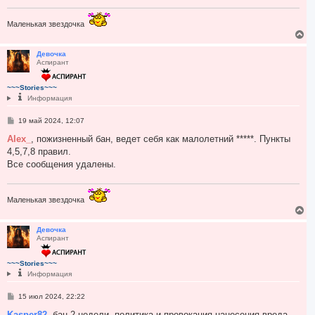
н
л
и
у
е
Маленькая звездочка
В
е
р
Девочка
Аспирант
н
у
т
~~~Stories~~~
ь
Информация
с
я
С
19 май 2024, 12:07
к
о
н
о
Alex_
, пожизненный бан, ведет себя как малолетний *****. Пункты
а
б
4,5,7,8 правил.
ч
щ
а
е
Все сообщения удалены.
н
л
и
у
е
Маленькая звездочка
В
е
р
Девочка
Аспирант
н
у
т
~~~Stories~~~
ь
Информация
с
я
С
15 июл 2024, 22:22
к
о
н
о
Kasper82
, бан 2 недели, политика и провокация нанесения вреда